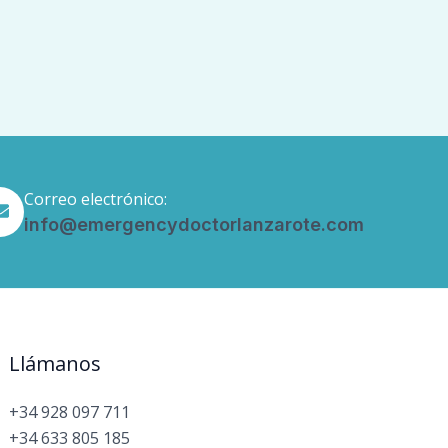
Correo electrónico:
info@emergencydoctorlanzarote.com
Llámanos
+34 928 097 711
+34 633 805 185