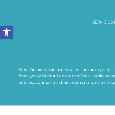
Ir
al
contenido
SERVICIOS
Abrir barra de herramientas
Atención médica de urgencia en Lanzarote, estés 
Emergency Doctor Lanzarote ofrece servicios mé
hoteles, además de clínicas sin cita previa en tod