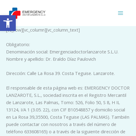
Ir
al
Abrir barra de herramientas
contenido
[vc_row][vc_column][vc_column_text]
Obligatorio:
Denominación social: Emergenciadoctorlanzarote S.L.U.
Nombre y apellido: Dr. Eraldo Díaz Paulovich
Dirección: Calle La Rosa 39. Costa Teguise. Lanzarote.
El responsable de esta página web es: EMERGENCY DOCTOR
LANZAROTE, S.L., sociedad inscrita en el Registro Mercantil
de Lanzarote, Las Palmas, Tomo: 526, Folio 50, S 8, H IL
13124, I/A 1 (3.05. 22), con CIF B10548857 y domicilio social
en La Rosa 39,35500, Costa Teguise (LAS PALMAS). También
puede contactar con nosotros a través del número de
teléfono 633608165) o a través de la siguiente dirección de