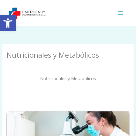
Ir
al
Abrir barra de herramientas
contenido
Nutricionales y Metabólicos
Nutricionales y Metabólicos